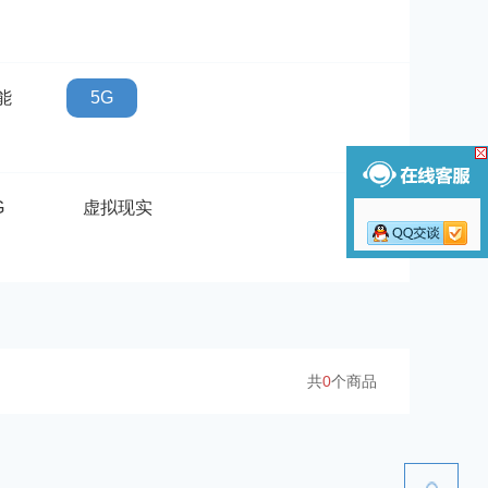
能
5G
G
虚拟现实
共
0
个商品