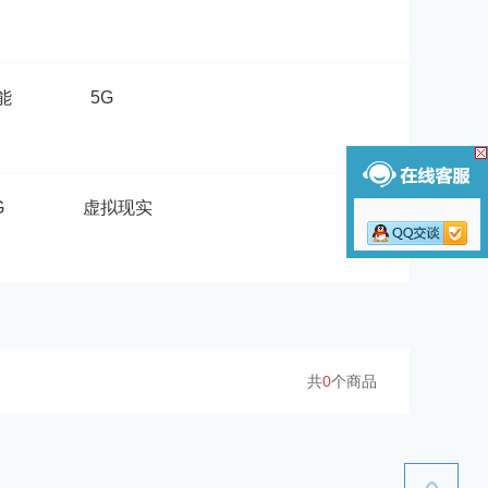
能
5G
G
虚拟现实
共
0
个商品