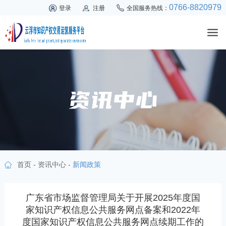
0766-8820979
登录
注册
全国服务热线：
首页
-
资讯中心
-
新闻政策
广东省市场监督管理局关于开展2025年度国
家知识产权信息公共服务网点备案和2022年
度国家知识产权信息公共服务网点续期工作的