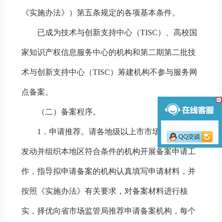
《实施办法》）第五条规定的各项基本条件。
已成为技术与创新支持中心（TISC）、高校国
家知识产权信息服务中心的机构和第二期第二批技
术与创新支持中心（TISC）筹建机构不参与服务网
点备案。
（二）备案程序。
1．申请推荐。请各地级以上市市场监管局积极
发动并组织本地区符合条件的机构开展备案申请工
作，指导拟申请备案的机构认真填写申请材料，并
按照《实施办法》有关要求，对备案材料进行核
实，择优向省市场监管局推荐申请备案机构，每个