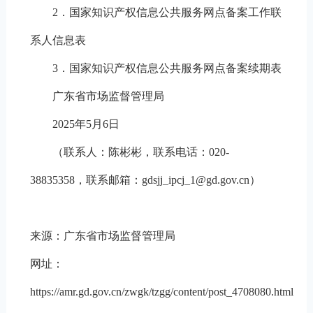
2．国家知识产权信息公共服务网点备案工作联
系人信息表
3．国家知识产权信息公共服务网点备案续期表
广东省市场监督管理局
2025年5月6日
（联系人：陈彬彬，联系电话：020-
38835358，联系邮箱：gdsjj_ipcj_1@gd.gov.cn）
来源：
广东省市场监督管理局
网址：
https://amr.gd.gov.cn/zwgk/tzgg/content/post_4708080.html