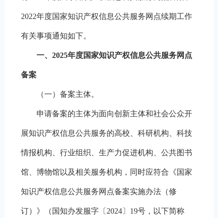
2022年度国家知识产权信息公共服务网点续期工作
有关事项通知如下。
一、2025年度国家知识产权信息公共服务网点
备案
（一）备案主体。
申请备案的主体为面向创新主体和社会公众开
展知识产权信息公共服务的高校、科研机构、科技
情报机构、行业组织、生产力促进机构、公共图书
馆、博物馆以及相关服务机构，同时应符合《国家
知识产权信息公共服务网点备案实施办法（修
订）》（国知办发服字〔2024〕19号，以下简称