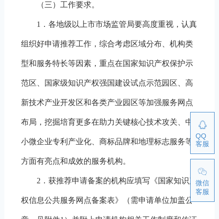
（三）工作要求。
1．各地级以上市市场监管局要高度重视，认真
组织好申请推荐工作，综合考虑区域分布、机构类
型和服务特长等因素，重点在国家知识产权保护示
范区、国家级知识产权强国建设试点示范园区、高
新技术产业开发区和各类产业园区等加强服务网点
布局，挖掘培育更多在助力关键核心技术攻关、中
QQ
小微企业专利产业化、商标品牌和地理标志服务等
客服
方面有亮点和成效的服务机构。
2．获推荐申请备案的机构应填写《国家知识产
微信
客服
权信息公共服务网点备案表》（需申请单位加盖公