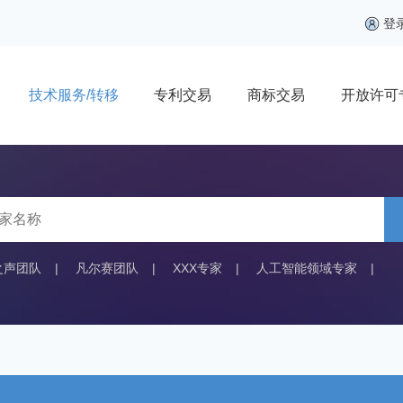
登
技术服务/转移
专利交易
商标交易
开放许可
之声团队
|
凡尔赛团队
|
XXX专家
|
人工智能领域专家
|